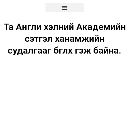
Та Англи хэлний Академийн
сэтгэл ханамжийн
судалгааг бөглөх гэж байна.